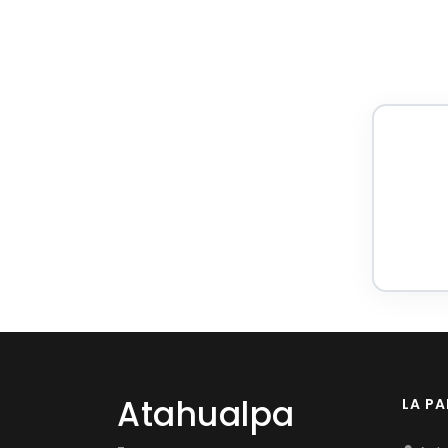
Atahualpa
LA P