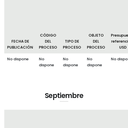
Convocatorias
GESTIÓN ADMINISTRATIVA
Plan de desarrollo y Ordenamiento Territorial - PD
CÓDIGO
OBJETO
Presupu
Plan Anual Contratación - PAC
FECHA DE
DEL
TIPO DE
DEL
referenci
PUBLICACIÓN
PROCESO
PROCESO
PROCESO
USD
Plan Operativo Anual - POA
No dispone
No
No
No
No dispo
Convenios Institucionales
dispone
dispone
dispone
PRESUPUESTO: EJECUCIÓN Y REPORTES
Cédulas presupuestarias y balances
Procesos de contratación
Septiembre
Ejecución Presupuestaria
Obras y proyectos