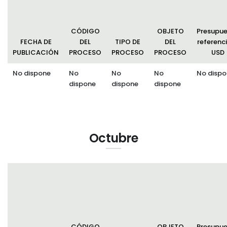
CÓDIGO
OBJETO
Presupu
FECHA DE
DEL
TIPO DE
DEL
referenci
PUBLICACIÓN
PROCESO
PROCESO
PROCESO
USD
No dispone
No
No
No
No dispo
dispone
dispone
dispone
Octubre
CÓDIGO
OBJETO
Presupu