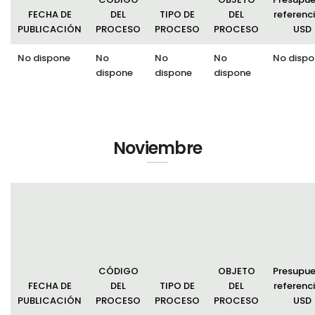
FECHA DE
DEL
TIPO DE
DEL
referenci
PUBLICACIÓN
PROCESO
PROCESO
PROCESO
USD
No dispone
No
No
No
No dispo
dispone
dispone
dispone
Noviembre
CÓDIGO
OBJETO
Presupu
FECHA DE
DEL
TIPO DE
DEL
referenci
PUBLICACIÓN
PROCESO
PROCESO
PROCESO
USD