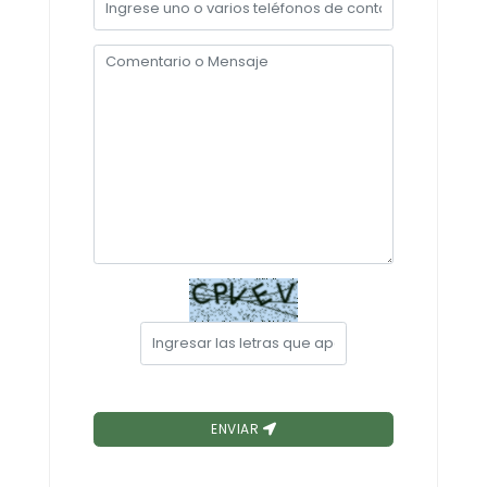
Convocatorias
GESTIÓN ADMINISTRATIVA
Plan de desarrollo y Ordenamiento Territorial - PD
Plan Anual Contratación - PAC
Plan Operativo Anual - POA
Convenios Institucionales
PRESUPUESTO: EJECUCIÓN Y REPORTES
Cédulas presupuestarias y balances
Procesos de contratación
Ejecución Presupuestaria
Obras y proyectos
ENVIAR