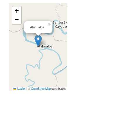
+
−
×
Atahualpa
Leaflet
|
©
OpenStreetMap
contributors