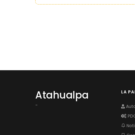
Atahualpa
LA P
-
Auto
PD
Noti